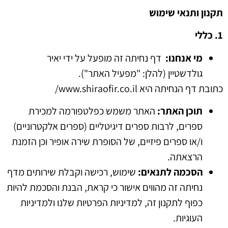
תקנון
ותנאי
שימוש
1.
כללי
מי
אנחנו
:
דף נחיתה זה מופעל על ידי יאיר
גולדשטיין
(
להלן
: "
מפעיל האתר
").
כתובת
דף
הנחיתה
היא
www.shiraofir.co.il/
תוכן
האתר
:
האתר משמש כפלטפורמה למכירת
ספרים
,
לרבות ספרים דיגיטליים
(
ספרים אלקטרוניים
)
ו
/
או ספרים פיזיים
,
של הסופרת שירה אופיר וכן הזמנת
הרצאתה
.
הסכמה
לתנאים
:
שימוש
,
רכישה וקבלת שירותים מדף
נחיתה זה מהווים אישור כי קראת
,
הבנת והסכמת להיות
כפוף לתקנון זה
,
למדיניות הפרטיות שלנו ולמדיניות
העוגיות
.